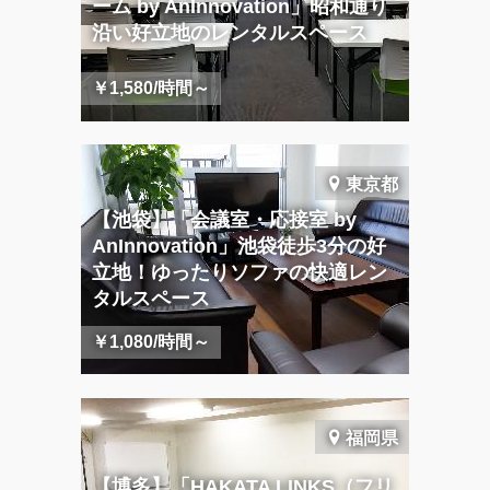
ーム by AnInnovation」昭和通り
沿い好立地のレンタルスペース
￥1,580/時間～
東京都
【池袋】「会議室・応接室 by
AnInnovation」池袋徒歩3分の好
立地！ゆったりソファの快適レン
タルスペース
￥1,080/時間～
福岡県
【博多】「HAKATA LINKS（フリ