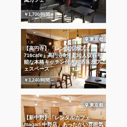
￥1,700/時間～
東京都
【高円寺】「レンタルカフェ・
716cafe」高円寺8分！30人収容可
能な本格キッチン付きお洒落カフ
ェスペース
￥3,240/時間～
東京都
【新中野】「レンタルカフェ
magari 中野店」あったかい雰囲気