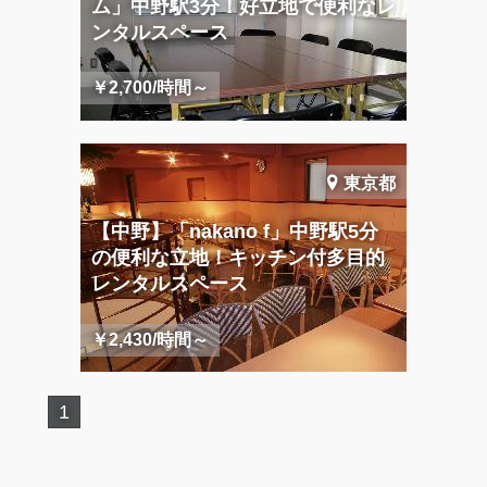
ム」中野駅3分！好立地で便利なレ
ンタルスペース
￥2,700/時間～
東京都
【中野】「nakano f」中野駅5分
の便利な立地！キッチン付多目的
レンタルスペース
￥2,430/時間～
1