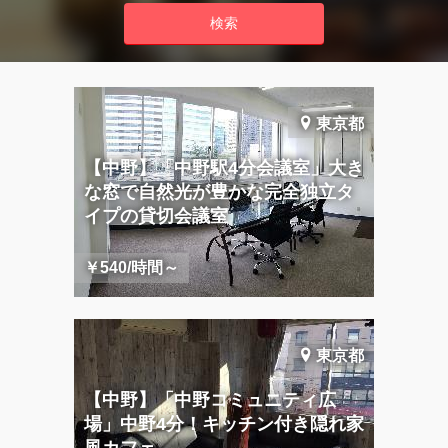
東京都
【中野】「中野駅4分会議室」大き
な窓で自然光が豊かな完全独立タ
イプの貸切会議室
￥540/時間～
東京都
【中野】「中野コミュニティ広
場」中野4分！キッチン付き隠れ家
風カフェ