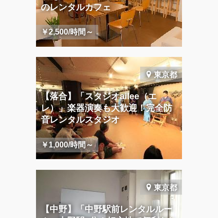
のレンタルカフェ
￥2,500/時間～
東京都
【落合】「スタジオailee（エ
レ）」楽器演奏も大歓迎！完全防
音レンタルスタジオ
￥1,000/時間～
東京都
【中野】「中野駅前レンタルルー