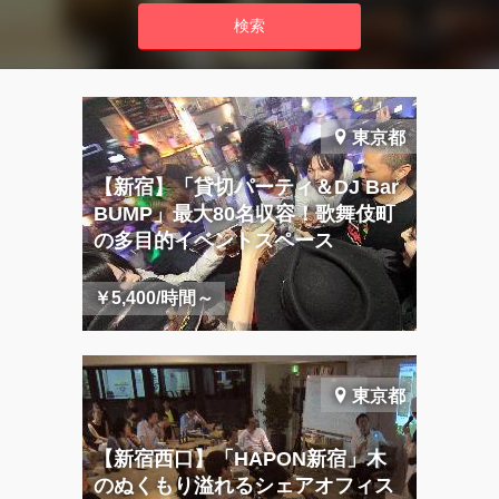
東京都
【新宿】「貸切パーティ＆DJ Bar
BUMP」最大80名収容！歌舞伎町
の多目的イベントスペース
￥5,400/時間～
東京都
【新宿西口】「HAPON新宿」木
のぬくもり溢れるシェアオフィス