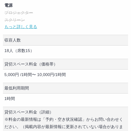
電源
プロジェクター
スクリーン
もっと詳しく見る
ホワイトボード
パソコン
収容人数
コピー機
テレビ
18人（席数15）
ディスプレイ・モニター
テレビ・モニター（HDMI端子あり）
貸切スペース料金（価格帯）
DVDプレーヤー
5,000円 /1時間〜 10,000円/1時間
ブルーレイプレーヤー
CDプレーヤー
最低利用期間
テーブル
1時間
椅子
キッチン
貸切スペース料金（詳細）
冷蔵庫
※料金の最新情報は「予約・空き状況確認」からお問い合わせく
電子レンジ
ださい。（掲載内容が最新情報に更新されていない場合がありま
食器