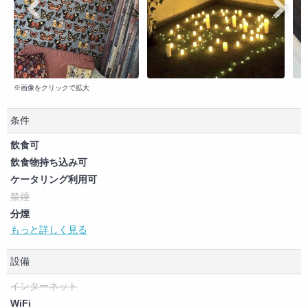
※画像をクリックで拡大
条件
飲食可
飲食物持ち込み可
ケータリング利用可
禁煙
分煙
もっと詳しく見る
喫煙可（制限なし）
ペット可
設備
商用利用可
撮影可
インターネット
大音量イベント可
WiFi