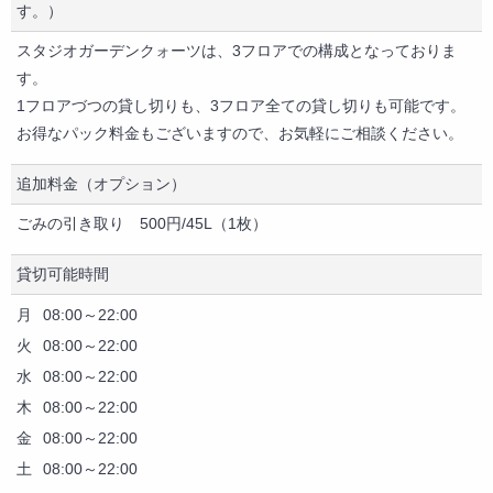
す。）
全身鏡
展示設備（棚・ラック等）
スタジオガーデンクォーツは、3フロアでの構成となっておりま
撮影機材
す。
音響設備
1フロアづつの貸し切りも、3フロア全ての貸し切りも可能です。
マイク
お得なパック料金もございますので、お気軽にご相談ください。
カラオケ
追加料金（オプション）
エレベーター
冷房
ごみの引き取り 500円/45L（1枚）
暖房
敷地内無料駐車場
貸切可能時間
託児設備
月
08:00～22:00
ゲーム（カード・ボード・テレビゲーム等）
火
08:00～22:00
妖精のブランコ
水
08:00～22:00
フェイクの岩
木
08:00～22:00
金
08:00～22:00
土
08:00～22:00