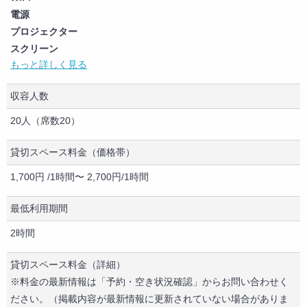
電源
プロジェクター
スクリーン
もっと詳しく見る
ホワイトボード
パソコン
収容人数
コピー機
テレビ
20人（席数20）
ディスプレイ・モニター
テレビ・モニター（HDMI端子あり）
貸切スペース料金（価格帯）
DVDプレーヤー
1,700円 /1時間〜 2,700円/1時間
ブルーレイプレーヤー
CDプレーヤー
最低利用期間
テーブル
2時間
椅子
キッチン
貸切スペース料金（詳細）
冷蔵庫
※料金の最新情報は「予約・空き状況確認」からお問い合わせく
電子レンジ
ださい。（掲載内容が最新情報に更新されていない場合がありま
食器