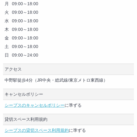
す。撮影やライブなどで別途メイクや着替えのための広いスペー
月
09:00～18:00
スや、待機場所が必要な方はご利用ください。最大10人まで。）6
火
09:00～18:00
00円/1時間
水
09:00～18:00
・屋上（日当たり、眺望良好で飲食スペース、撮影などでご利用
木
09:00～18:00
いただけます。最大20人まで）600円/1時間
金
09:00～18:00
・Wifi 600円/1時間
土
09:00～18:00
・音響設備（ミキサー、パワーアンプ、スピーカー、Shure BETA
日
09:00～24:00
58Aマイク×２、マイクスタンド×２、譜面台×２、88鍵電子ピアノ
Yamaha P-80、ギターアンプVOX Pathfinder、ベースアンプBEHR
アクセス
INGER BX108）600円/1時間
・撮影用機材: モノブロックストロボ（コメット）、コメット専用
中野駅徒歩4分（JR中央・総武線/東京メトロ東西線）
シンクロコード、ミニアンブレラ、ストロボ用スタンド ※チャー
ジ時間が若干あり 600円/1時間
キャンセルポリシー
・ミラーボール 600円/１時間
シープスのキャンセルポリシー
に準ずる
貸切スペース利用規約
シープスの貸切スペース利用規約
に準ずる