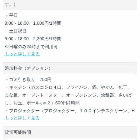
す。）
全身鏡
展示設備（棚・ラック等）
・平日
撮影機材
9:00 - 18:00 1,600円/1時間
音響設備
・土日祝日
マイク
9:00 - 18:00 2,200円/1時間
カラオケ
※日曜のみ24時まで利用可
もっと詳しく見る
エレベーター
18:00以降 2,700円/1時間
冷房
追加料金（オプション）
暖房
敷地内無料駐車場
・ゴミ引き取り 750円
託児設備
・キッチン（ガスコンロ４口、フライパン、鍋、やかん、包丁、
ゲーム（カード・ボード・テレビゲーム等）
まな板、オーブントースター、オーブンレンジ、炊飯器、さいば
し、お玉、ボール小×２）600円/1時間
・プロジェクター（プロジェクター、１００インチスクリーン、H
もっと詳しく見る
DMIケーブル、VGAケーブル、DVDブルーレイ再生機）600円/1時
間
貸切可能時間
・控室（控室、更衣室、メイクルームとしてご利用いただけま