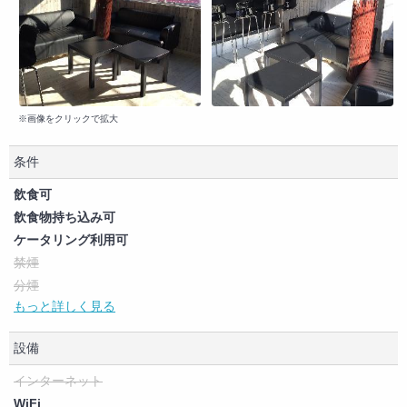
※画像をクリックで拡大
条件
飲食可
飲食物持ち込み可
ケータリング利用可
禁煙
分煙
もっと詳しく見る
喫煙可（制限なし）
ペット可
設備
商用利用可
撮影可
インターネット
大音量イベント可
WiFi