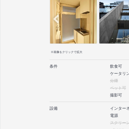
※画像をクリックで拡大
条件
飲食可
ケータリ
分煙
ペット可
撮影可
設備
インター
電源
スクリー