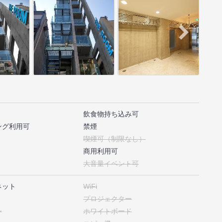
飲食物持ち込み可
ング利用可
禁煙
喫煙可（制限なし）
商用利用可
大音量イベント可
ネット
WiFi
プロジェクター
ン
ホワイトボード