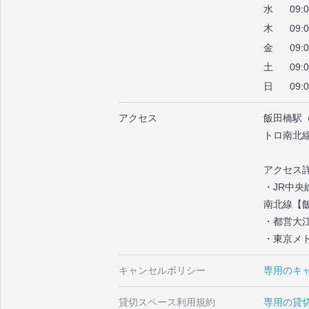
水
09:
木
09:
金
09:
土
09:
日
09:
アクセス
飯田橋駅（
トロ南北
アクセス
・JR中
南北線【飯
・都営大
・東京メ
キャンセルポリシー
専用のキ
貸切スペース利用規約
専用の貸