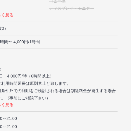
コピー機
ディスプレイ・モニター
しく見る
ニター（HDMI端子あり）
DVDプレーヤー
イプレーヤー
CDプレーヤー
数0）
椅子
冷蔵庫
/1時間〜 4,000円/1時間
ジ
食器
展示設備（棚・ラック等）
音響設備
カラオケ
金
ター
冷房
円/日 4,000円/時（6時間以上）
敷地内無料駐車場
ご利用時間延長は原則禁止と致します。
ゲーム（カード・ボード・テレビゲ
用条件外での利用をご検討される場合は別途料金が発生する場合
ーム等）
す。（事前にご相談下さい）
しく見る
利用希望の方は割引致します。詳細はお問い合わせ下さい。
00～21:00
00～21:00