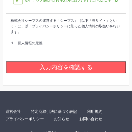
株式会社シープスの運営する「シープス」（以下「当サイト」とい
う）は、以下プライバシーポリシーに則った個人情報の取扱いを行い
ます。
１．個人情報の定義
個人情報とは、氏名・生年月日・住所・電話番号・所属組織・メール
アドレス・クレジットカード番号など、一つもしくは複数の組み合わ
せによって個人を特定可能な情報を指します。
入力内容を確認する
２．個人情報の収集、利用目的
当サイトでは、以下の目的に合致する場合にユーザーの個人情報を収
集・利用します。
・貸切スペースへの問い合わせ、利用申し込み（予約リクエスト）
・お問い合わせへの対応
・サービスメンテナンスなどの重要なお知らせ
運営会社
特定商取引法に基づく表記
利用規約
・ユーザーからの承諾を取得した上での情報配信
プライバシーポリシー
お知らせ
お問い合わせ
・各種法令・利用規約などへの違反行為防止
・個人を識別できないかたちでのアクセス統計情報の分析