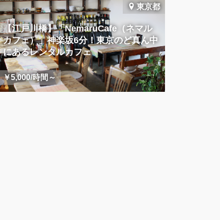
東京都
【江戸川橋】「NemaruCafe（ネマル
カフェ）」神楽坂6分！東京のど真ん中
にあるレンタルカフェ
￥5,000/時間～