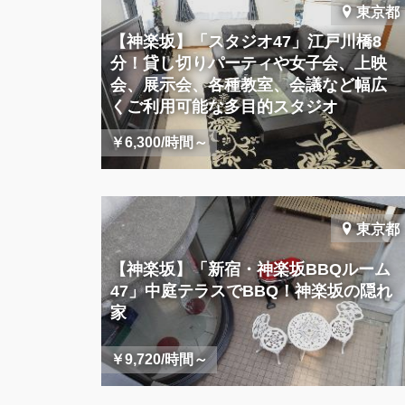
東京都
【神楽坂】「スタジオ47」江戸川橋8
分！貸し切りパーティや女子会、上映
会、展示会、各種教室、会議など幅広
くご利用可能な多目的スタジオ
￥6,300/時間～
東京都
【神楽坂】「新宿・神楽坂BBQルーム
47」中庭テラスでBBQ！神楽坂の隠れ
家
￥9,720/時間～