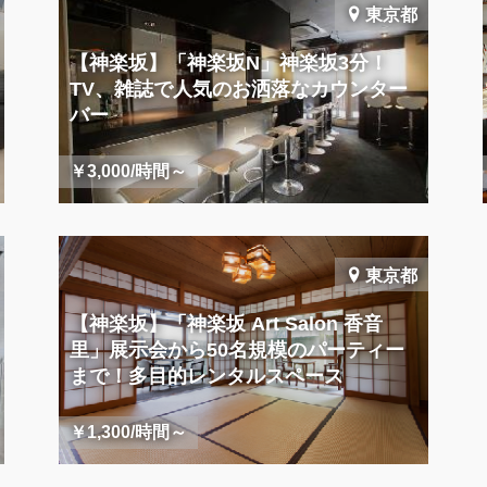
東京都
【神楽坂】「神楽坂N」神楽坂3分！
TV、雑誌で人気のお洒落なカウンター
バー
￥3,000/時間～
東京都
【神楽坂】「神楽坂 Art Salon 香音
里」展示会から50名規模のパーティー
まで！多目的レンタルスペース
￥1,300/時間～