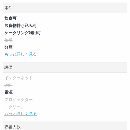
条件
飲食可
飲食物持ち込み可
ケータリング利用可
禁煙
分煙
もっと詳しく見る
喫煙可（制限なし）
ペット可
設備
商用利用可
撮影可
インターネット
大音量イベント可
WiFi
電源
プロジェクター
スクリーン
もっと詳しく見る
ホワイトボード
パソコン
収容人数
コピー機