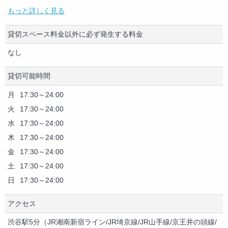
もっと詳しく見る
エレベーター
※お飲み物やお食事は別途ご相談承ります
冷房
貸切スペース料金以外に必ず発生する料金
暖房
敷地内無料駐車場
なし
託児設備
ゲーム（カード・ボード・テレビゲーム等）
貸切可能時間
月
17:30～24:00
火
17:30～24:00
水
17:30～24:00
木
17:30～24:00
金
17:30～24:00
土
17:30～24:00
日
17:30～24:00
アクセス
渋谷駅5分（JR湘南新宿ライン/JR埼京線/JR山手線/京王井の頭線/