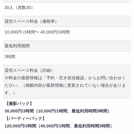
テレビ
30人（席数30）
ディスプレイ・モニター
テレビ・モニター（HDMI端子あり）
貸切スペース料金（価格帯）
DVDプレーヤー
10,000円 /1時間〜 40,000円/1時間
ブルーレイプレーヤー
CDプレーヤー
最低利用期間
テーブル
3時間
椅子
キッチン
貸切スペース料金（詳細）
冷蔵庫
※料金の最新情報は「予約・空き状況確認」からお問い合わせく
電子レンジ
ださい。（掲載内容が最新情報に更新されていない場合がありま
食器
す。）
全身鏡
展示設備（棚・ラック等）
【撮影パック】
撮影機材
30,000円/3時間（10,000円/1時間、最低利用時間3時間）
音響設備
【パーティーパック】
マイク
120,000円/3時間（40,000円/1時間、最低利用時間3時間）
カラオケ