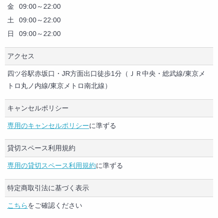
詳細は別途ご相談ください。
金
09:00～22:00
土
09:00～22:00
時間外もご利用可能です。別途ご相談ください。
日
09:00～22:00
アクセス
四ツ谷駅赤坂口・JR方面出口徒歩1分（ＪＲ中央・総武線/東京メ
トロ丸ノ内線/東京メトロ南北線）
キャンセルポリシー
専用のキャンセルポリシー
に準ずる
貸切スペース利用規約
専用の貸切スペース利用規約
に準ずる
特定商取引法に基づく表示
こちら
をご確認ください