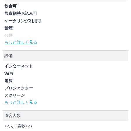
飲食可
飲食物持ち込み可
ケータリング利用可
禁煙
分煙
もっと詳しく見る
喫煙可（制限なし）
ペット可
設備
商用利用可
撮影可
インターネット
大音量イベント可
WiFi
電源
プロジェクター
スクリーン
もっと詳しく見る
ホワイトボード
パソコン
収容人数
コピー機
テレビ
12人（席数12）