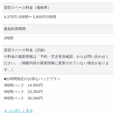
ディスプレイ・モニター
テレビ・モニター（HDMI端子あり）
貸切スペース料金（価格帯）
DVDプレーヤー
4,375円 /1時間〜 5,850円/1時間
ブルーレイプレーヤー
CDプレーヤー
最低利用期間
テーブル
2時間
椅子
キッチン
貸切スペース料金（詳細）
冷蔵庫
※料金の最新情報は「予約・空き状況確認」からお問い合わせく
電子レンジ
ださい。（掲載内容が最新情報に更新されていない場合がありま
食器
す。）
全身鏡
展示設備（棚・ラック等）
■お時間指定のお得なパックプラン
撮影機材
3時間パック 14,950円
音響設備
5時間パック 23,350円
マイク
8時間パック 35,000円
カラオケ
もっと詳しく見る
エレベーター
■利用時間を自由に選択出来るフリープラン