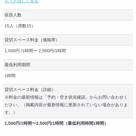
もっと詳しく見る
ホワイトボード
パソコン
収容人数
コピー機
テレビ
15人（席数15）
ディスプレイ・モニター
テレビ・モニター（HDMI端子あり）
貸切スペース料金（価格帯）
DVDプレーヤー
1,500円 /1時間〜 2,500円/1時間
ブルーレイプレーヤー
CDプレーヤー
最低利用期間
テーブル
1時間
椅子
キッチン
貸切スペース料金（詳細）
冷蔵庫
※料金の最新情報は「予約・空き状況確認」からお問い合わせく
電子レンジ
ださい。（掲載内容が最新情報に更新されていない場合がありま
食器
す。）
全身鏡
展示設備（棚・ラック等）
1,500円/1時間〜2,500円/1時間（最低利用時間1時間）
撮影機材