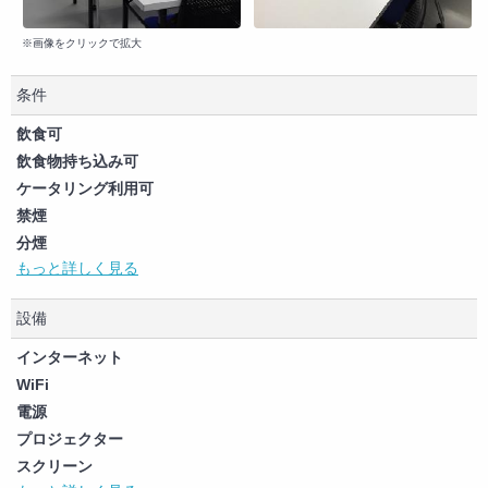
※画像をクリックで拡大
条件
飲食可
飲食物持ち込み可
ケータリング利用可
禁煙
分煙
もっと詳しく見る
喫煙可（制限なし）
ペット可
設備
商用利用可
撮影可
インターネット
大音量イベント可
WiFi
電源
プロジェクター
スクリーン