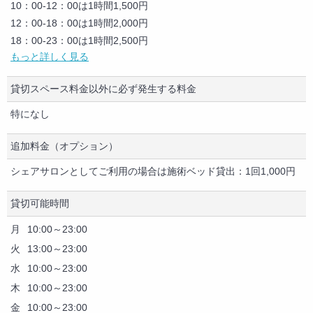
音響設備
10：00-12：00は1時間1,500円
マイク
12：00-18：00は1時間2,000円
カラオケ
18：00-23：00は1時間2,500円
もっと詳しく見る
エレベーター
冷房
貸切スペース料金以外に必ず発生する料金
暖房
敷地内無料駐車場
特になし
託児設備
ゲーム（カード・ボード・テレビゲーム等）
追加料金（オプション）
シェアサロンとしてご利用の場合は施術ベッド貸出：1回1,000円
貸切可能時間
月
10:00～23:00
火
13:00～23:00
水
10:00～23:00
木
10:00～23:00
金
10:00～23:00